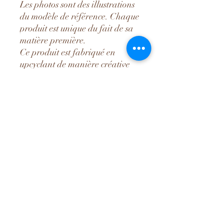
Les photos sont des illustrations
du modèle de référence. Chaque
produit est unique du fait de sa
matière première.
Ce produit est fabriqué en
upcyclant de manière créative
des matériaux textiles qui
seraient autrement transformés
en déchets.
Lorsque vous achetez des
produits upcyclés, vous
contribuez à réduire l'empreinte
environnementale de l'industrie
de la mode et à favoriser le
passage à une économie
circulaire.
Lavage 30°