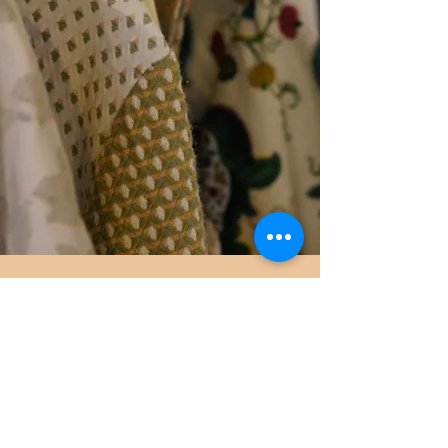
À propos
Découvrez l'éco-responsabilité à travers l'art de
l'upcycling avec la marque de prêt-à-porter
novatrice Lucide.
Spécialisée dans la transformation de tissus
d'ameublement déjà existants, la créatrice donne